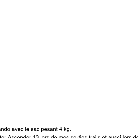
rando avec le sac pesant 4 kg.
uter Ascender 13 lors de mes sorties trails et aussi lors 