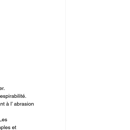
r.

spirabilité.

t à l’ abrasion 
Les 
ples et 