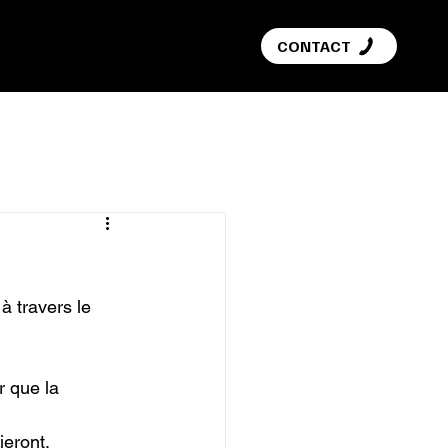
G
CONTACT
 travers le 
 que la 
eront.
