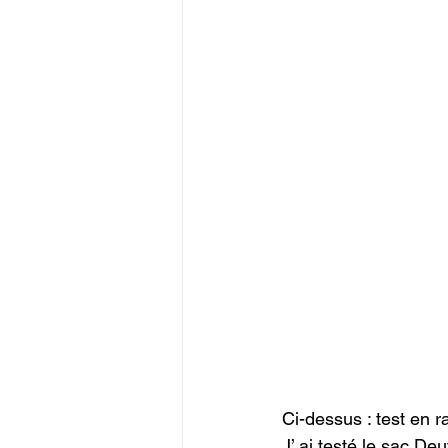
Ci-dessus : test en 
J’ ai testé le sac De