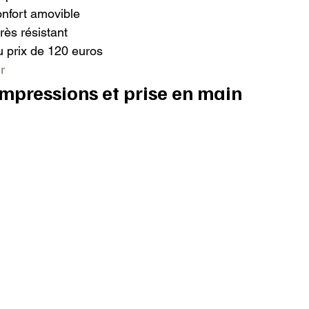
nfort amovible

ès résistant

u prix de 120 euros

r
impressions et prise en main