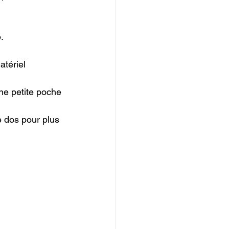


tériel 
une petite poche 
e dos pour plus 