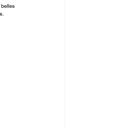
 belles 
s.