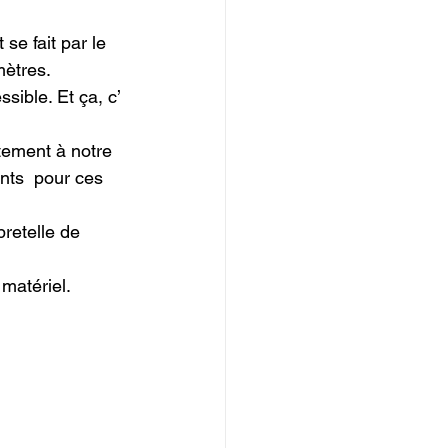
se fait par le 
ètres.

ible. Et ça, c’ 
tement à notre 
nts  pour ces 
retelle de 
matériel.