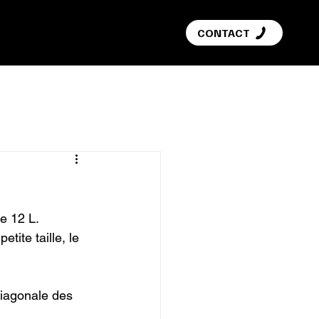
G
CONTACT
 12 L.

tite taille, le 
Diagonale des 