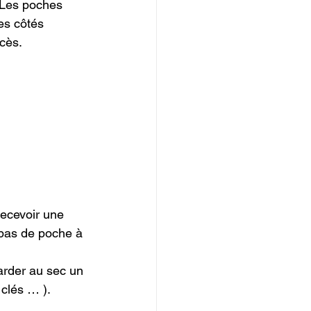
 Les poches 
es côtés 
ccès.
recevoir une 
 pas de poche à 
rder au sec un 
 clés … ).