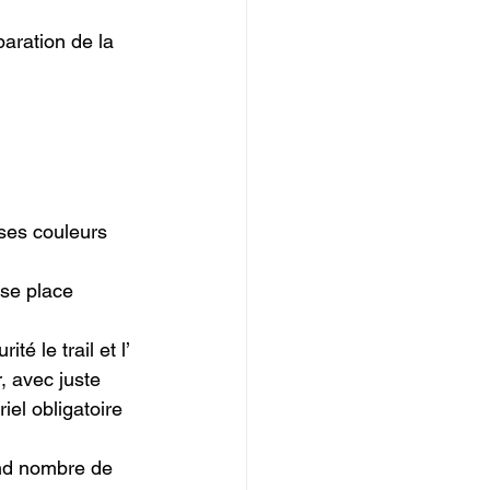
paration de la 
ses couleurs 
 se place 
té le trail et l’ 
r, avec juste 
iel obligatoire 
rand nombre de 