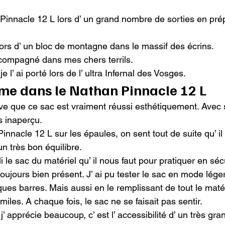
c Pinnacle 12 L lors d’ un grand nombre de sorties en pré
lors d’ un bloc de montagne dans le massif des écrins.

ccompagné dans mes chers terrils.

 je l’ ai porté lors de l’ ultra Infernal des Vosges.
aime dans le Nathan Pinnacle 12 L
ouve que ce sac est vraiment réussi esthétiquement. Avec 
s inaperçu.

Pinnacle 12 L sur les épaules, on sent tout de suite qu’ il
un très bon équilibre.

i le sac du matériel qu’ il nous faut pour pratiquer en sécuri
t toujours bien présent. J’ ai pu tester le sac en mode lége
ues barres. Mais aussi en le remplissant de tout le matér
iles. A chaque fois, le sac ne se faisait pas sentir.

 j’ apprécie beaucoup, c’ est l’ accessibilité d’ un très g