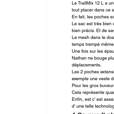
Le TrailMix 12 L a u
tout placer dans ce 
En fait, les poches 
Le sac est très bien
bien précis. Et de sav
Le mesh dans le dos e
temps trempé même p
Une fois sur les épau
Nathan ne bouge plus
déplacements.

Les 2 poches extensib
exemple une veste de p
Pour les gros buveurs,
Cela représente quan
Enfin, est c’ est asse
d’ une telle technolog