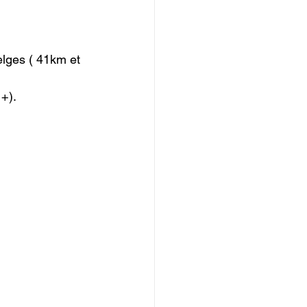
elges ( 41km et 
+).
