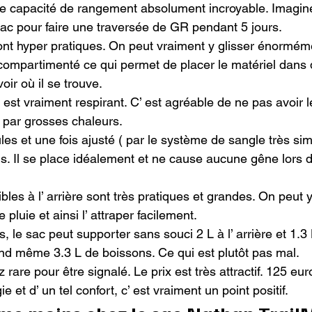
ne capacité de rangement absolument incroyable. Imaginez
sac pour faire une traversée de GR pendant 5 jours.

sont hyper pratiques. On peut vraiment y glisser énormém
 compartimenté ce qui permet de placer le matériel dans 
oir où il se trouve.

st vraiment respirant. C’ est agréable de ne pas avoir le
ar grosses chaleurs.

les et une fois ajusté ( par le système de sangle très simp
. Il se place idéalement et ne cause aucune gêne lors d
les à l’ arrière sont très pratiques et grandes. On peut y
luie et ainsi l’ attraper facilement.

 le sac peut supporter sans souci 2 L à l’ arrière et 1.3 L
d même 3.3 L de boissons. Ce qui est plutôt pas mal.

z rare pour être signalé. Le prix est très attractif. 125 eu
ie et d’ un tel confort, c’ est vraiment un point positif.