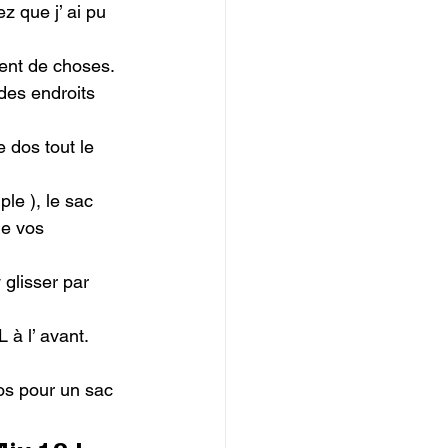
 que j’ ai pu 
ent de choses.

des endroits 
 dos tout le 
le ), le sac 
e vos 
 glisser par 
 à l’ avant. 
ros pour un sac 