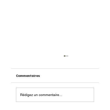
Commentaires
Rédigez un commentaire...
Onatera : Pour affronter l’hiver