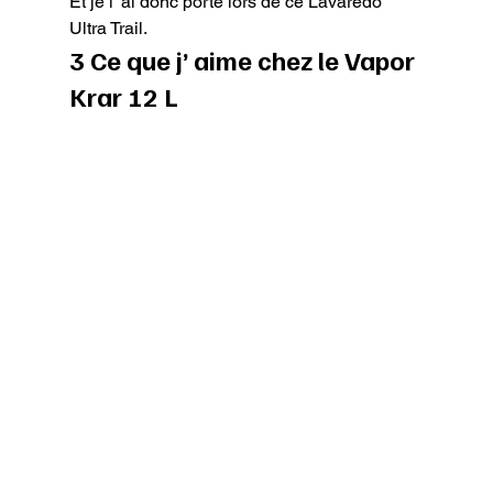
Et je l’ ai donc porté lors de ce Lavaredo 
Ultra Trail.
3 Ce que j’ aime chez le Vapor 
Krar 12 L