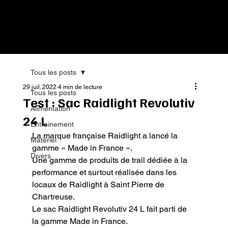
Tous les posts
29 juil. 2022
4 min de lecture
Tous les posts
Test : Sac Raidlight Revolutiv
Alimentation
24 L
Entrainement
La marque française Raidlight a lancé la 
Matériel
gamme « Made in France ».

Divers
Une gamme de produits de trail dédiée à la 
performance et surtout réalisée dans les 
locaux de Raidlight à Saint Pierre de 
Chartreuse.

Le sac Raidlight Revolutiv 24 L fait parti de 
la gamme Made in France.
