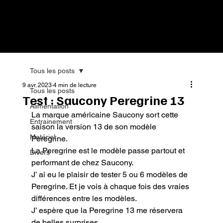
Tous les posts
9 avr. 2023
4 min de lecture
Tous les posts
Test : Saucony Peregrine 13
Alimentation
La marque américaine Saucony sort cette 
Entrainement
saison la version 13 de son modèle 
Matériel
Peregrine.

La Peregrine est le modèle passe partout et 
Divers
performant de chez Saucony.

J’ ai eu le plaisir de tester 5 ou 6 modèles de 
Peregrine. Et je vois à chaque fois des vraies 
différences entre les modèles.

J’ espère que la Peregrine 13 me réservera 
de belles surprises.