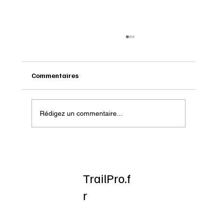
Commentaires
Rédigez un commentaire...
Onatera : Pour affronter l’hiver
TrailPro.f
r