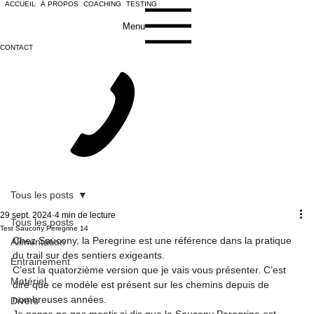
ACCUEIL
À PROPOS
COACHING
TESTING
Menu
CONTACT
Tous les posts
29 sept. 2024
4 min de lecture
Tous les posts
Test Saucony Peregrine 14
Chez Saucony, la Peregrine est une référence dans la pratique 
Alimentation
du trail sur des sentiers exigeants.

Entrainement
C’est la quatorzième version que je vais vous présenter. C’est 
Matériel
dire que ce modèle est présent sur les chemins depuis de 
nombreuses années.

Divers