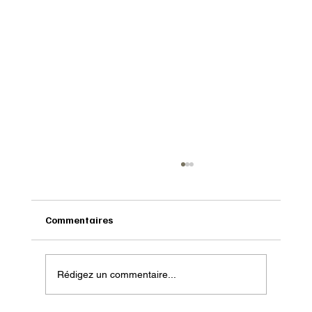
Commentaires
Rédigez un commentaire...
Onatera : Pour affronter l’hiver