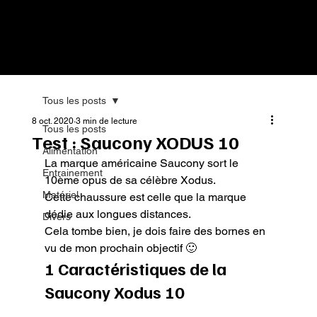
Tous les posts
8 oct. 2020
3 min de lecture
Tous les posts
Test : Saucony XODUS 10
Alimentation
La marque américaine Saucony sort le 
Entrainement
10ème opus de sa célèbre Xodus.

Matériel
Cette chaussure est celle que la marque 
dédie aux longues distances.

Divers
Cela tombe bien, je dois faire des bornes en 
vu de mon prochain objectif 🙂
1 Caractéristiques de la 
Saucony Xodus 10