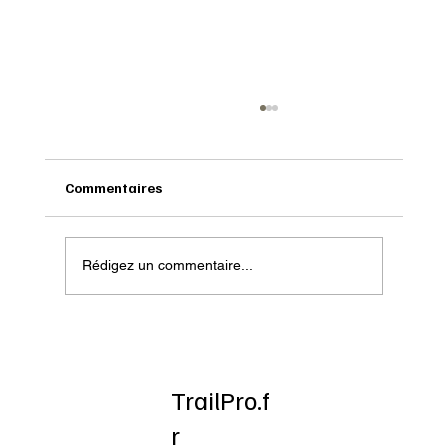
Commentaires
Rédigez un commentaire...
Onatera : Pour affronter l’hiver
TrailPro.f
r