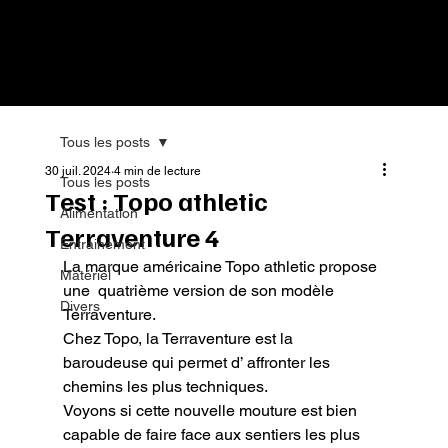
Tous les posts
30 juil. 2024
4 min de lecture
Tous les posts
Test : Topo athletic
Alimentation
Terraventure 4
Entrainement
La marque américaine Topo athletic propose 
Matériel
une  quatrième version de son modèle 
Divers
Terraventure.

Chez Topo, la Terraventure est la 
baroudeuse qui permet d’ affronter les 
chemins les plus techniques.

Voyons si cette nouvelle mouture est bien 
capable de faire face aux sentiers les plus 