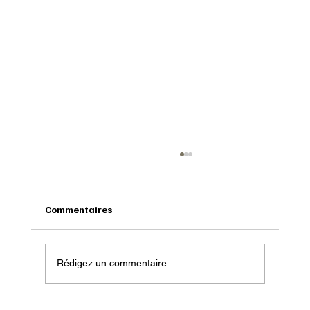
Commentaires
Rédigez un commentaire...
Onatera : Pour affronter l’hiver