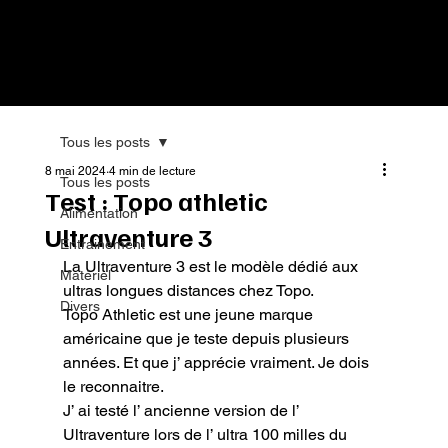
Tous les posts
8 mai 2024
4 min de lecture
Tous les posts
Test : Topo athletic
Alimentation
Ultraventure 3
Entrainement
La Ultraventure 3 est le modèle dédié aux 
Matériel
ultras longues distances chez Topo.

Divers
Topo Athletic est une jeune marque 
américaine que je teste depuis plusieurs 
années. Et que j’ apprécie vraiment. Je dois 
le reconnaitre.

J’ ai testé l’ ancienne version de l’ 
Ultraventure lors de l’ ultra 100 milles du 