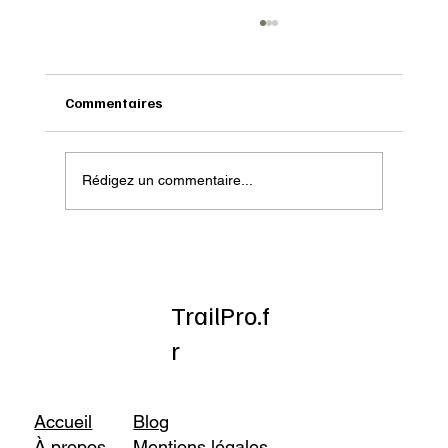
Commentaires
Rédigez un commentaire...
Onatera : Pour affronter l’hiver
TrailPro.f
r
Accueil
Blog
À propos
Mentions légales