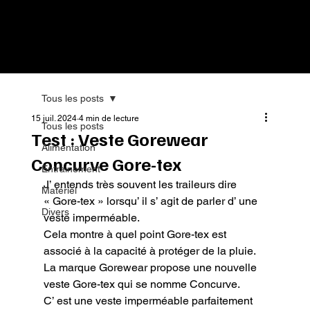
Tous les posts
15 juil. 2024
4 min de lecture
Tous les posts
Test : Veste Gorewear
Alimentation
Concurve Gore-tex
Entrainement
J’ entends très souvent les traileurs dire 
Matériel
« Gore-tex » lorsqu’ il s’ agit de parler d’ une 
Divers
veste imperméable.

Cela montre à quel point Gore-tex est 
associé à la capacité à protéger de la pluie.

La marque Gorewear propose une nouvelle 
veste Gore-tex qui se nomme Concurve.

C’ est une veste imperméable parfaitement 