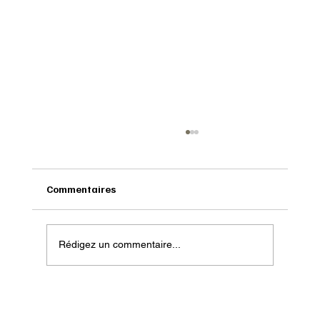
Commentaires
Rédigez un commentaire...
Onatera : Pour affronter l’hiver